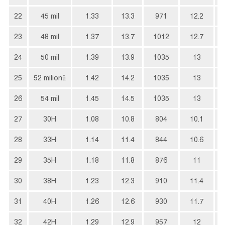
22
45 mil
1.33
13.3
971
12.2
23
48 mil
1.37
13.7
1012
12.7
24
50 mil
1.39
13.9
1035
13
25
52 milionů
1.42
14.2
1035
13
26
54 mil
1.45
14.5
1035
13
27
30H
1.08
10.8
804
10.1
28
33H
1.14
11.4
844
10.6
29
35H
1.18
11.8
876
11
30
38H
1.23
12.3
910
11.4
31
40H
1.26
12.6
930
11.7
32
42H
1.29
12.9
957
12