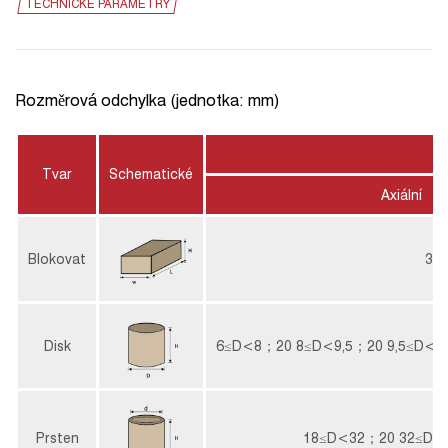
TECHNICKÉ PARAMETRY
Rozměrová odchylka (jednotka: mm)
Tvar
Schematické
Axiální
Blokovat
30
Disk
6≤D<8；20
8≤D<9,5；20
9,5≤D<3
Prsten
18≤D<32；20
32≤D<