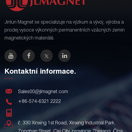
Jinlun Magnet se specializuje na výzkum a vývoj, výroba a
prodej vysoce výkonných permanentních vzácných zemin
magnetických materiálů.
Kontaktní informace.
Sales00@jlmagnet.com
+86-574-6321 2222
č. 330 Xinxing 1st Road, Xinxing Industrial Park,
Zonghan Street, Cixi City, provincie Zhejiang, Čína