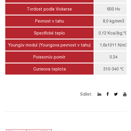
Tvrdost podle Vickerse
600 Hv
Pevnost v tahu
8,0 kg/mm3
Specifické teplo
0,12 Kca/(kg,℃)
Youngův modul (Youngova pevnost v tahu)
1,6x1011 N/m3
Poissonův poměr
0.24
Curieova teplota
310-340 ℃
Sdílet: