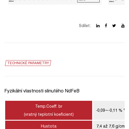
Sdílet:
TECHNICKÉ PARAMETRY
Fyzikální vlastnosti slinutého NdFeB
Temp.Coeff. br
-0,09~-0,11 % ℃
(vratný teplotní koeficient)
Hustota
7,4 až 7,6 g/cm3