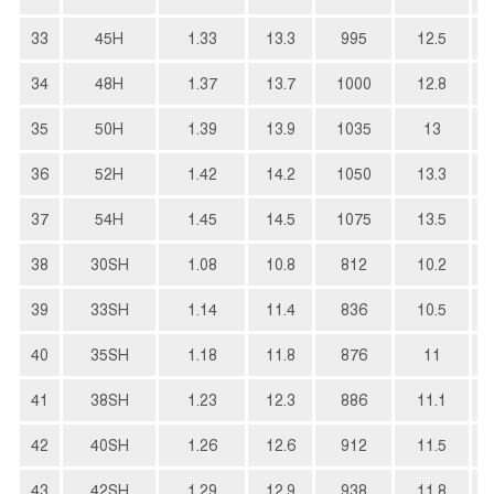
33
45H
1.33
13.3
995
12.5
34
48H
1.37
13.7
1000
12.8
35
50H
1.39
13.9
1035
13
36
52H
1.42
14.2
1050
13.3
37
54H
1.45
14.5
1075
13.5
38
30SH
1.08
10.8
812
10.2
39
33SH
1.14
11.4
836
10.5
40
35SH
1.18
11.8
876
11
41
38SH
1.23
12.3
886
11.1
42
40SH
1.26
12.6
912
11.5
43
42SH
1.29
12.9
938
11.8