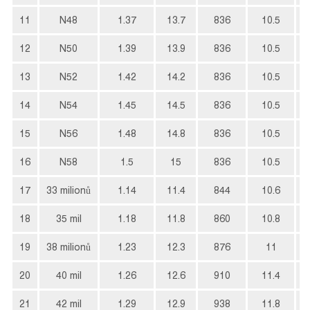
11
N48
1.37
13.7
836
10.5
12
N50
1.39
13.9
836
10.5
13
N52
1.42
14.2
836
10.5
14
N54
1.45
14.5
836
10.5
15
N56
1.48
14.8
836
10.5
16
N58
1.5
15
836
10.5
17
33 milionů
1.14
11.4
844
10.6
18
35 mil
1.18
11.8
860
10.8
19
38 milionů
1.23
12.3
876
11
20
40 mil
1.26
12.6
910
11.4
21
42 mil
1.29
12.9
938
11.8