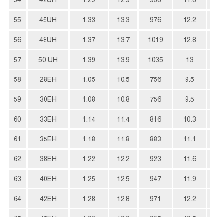
55
45UH
1.33
13.3
976
12.2
56
48UH
1.37
13.7
1019
12.8
57
50 UH
1.39
13.9
1035
13
58
28EH
1.05
10.5
756
9.5
59
30EH
1.08
10.8
756
9.5
60
33EH
1.14
11.4
816
10.3
61
35EH
1.18
11.8
883
11.1
62
38EH
1.22
12.2
923
11.6
63
40EH
1.25
12.5
947
11.9
64
42EH
1.28
12.8
971
12.2