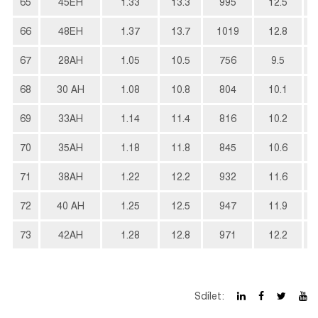
65
45EH
1.33
13.3
995
12.5
66
48EH
1.37
13.7
1019
12.8
67
28AH
1.05
10.5
756
9.5
68
30 AH
1.08
10.8
804
10.1
69
33AH
1.14
11.4
816
10.2
70
35AH
1.18
11.8
845
10.6
71
38AH
1.22
12.2
932
11.6
72
40 AH
1.25
12.5
947
11.9
73
42AH
1.28
12.8
971
12.2
Sdílet: