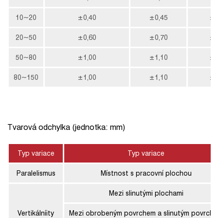
10~20
±0,40
±0,45
±0
20~50
±0,60
±0,70
±0
50~80
±1,00
±1,10
±0
80~150
±1,00
±1,10
±1
Tvarová odchylka (jednotka: mm)
Typ variace
Typ variace
Paralelismus
Místnost s pracovní plochou
Mezi slinutými plochami
Vertikálníity
Mezi obrobeným povrchem a slinutým povrch