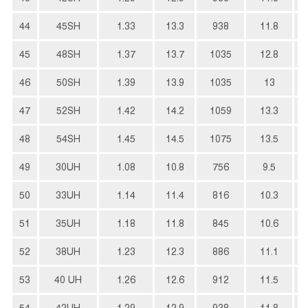
44
45SH
1.33
13.3
938
11.8
45
48SH
1.37
13.7
1035
12.8
46
50SH
1.39
13.9
1035
13
47
52SH
1.42
14.2
1059
13.3
48
54SH
1.45
14.5
1075
13.5
49
30UH
1.08
10.8
756
9.5
50
33UH
1.14
11.4
816
10.3
51
35UH
1.18
11.8
845
10.6
52
38UH
1.23
12.3
886
11.1
53
40 UH
1.26
12.6
912
11.5
54
42UH
1.29
12.9
938
11.8