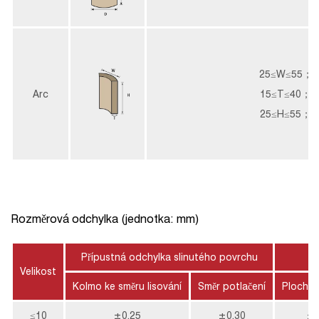
25≤W≤55；
Arc
15≤T≤40；
25≤H≤55；
Rozměrová odchylka (jednotka: mm)
Přípustná odchylka slinutého povrchu
Velikost
Kolmo ke směru lisování
Směr potlačení
Ploché 
≤10
±0,25
±0,30
±0