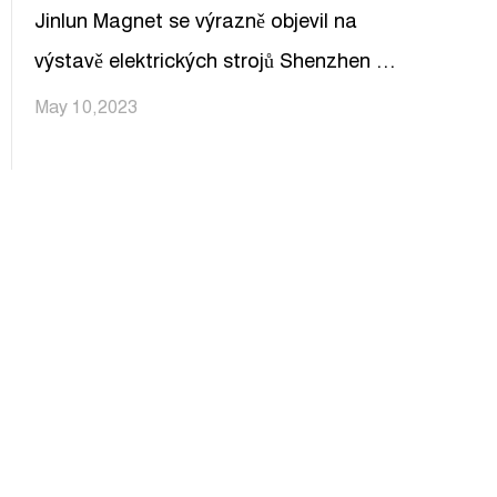
Jinlun Magnet se výrazně objevil na
výstavě elektrických strojů Shenzhen v
roce 2023, tvrdá technologie, která
May 10,2023
podnítí novou dynamiku odvětví