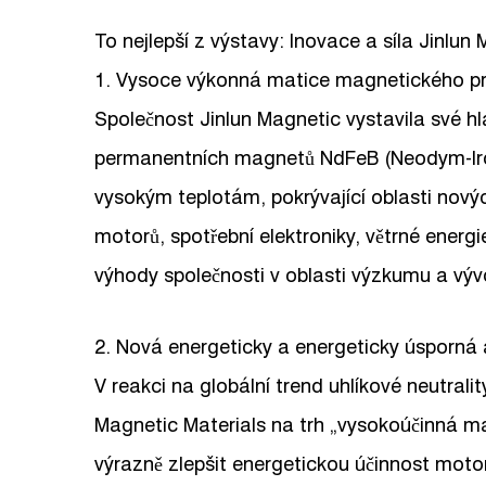
To nejlepší z výstavy: Inovace a síla Jinlun
1. Vysoce výkonná matice magnetického p
Společnost Jinlun Magnetic vystavila své h
permanentních magnetů NdFeB (Neodym-Iron
vysokým teplotám, pokrývající oblasti nov
motorů, spotřební elektroniky, větrné energi
výhody společnosti v oblasti výzkumu a výv
2. Nová energeticky a energeticky úsporná a
V reakci na globální trend uhlíkové neutral
Magnetic Materials na trh „vysokoúčinná m
výrazně zlepšit energetickou účinnost moto