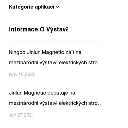
Kategorie aplikací
Informace O Výstavě
Ningbo Jinlun Magnetic září na
mezinárodní výstavě elektrických strojů
v Šanghaji 2020
Nov 16,2020
Jinlun Magnetic debutuje na
mezinárodní výstavě elektrických strojů
v Šanghaji 2021
Jun 27,2021