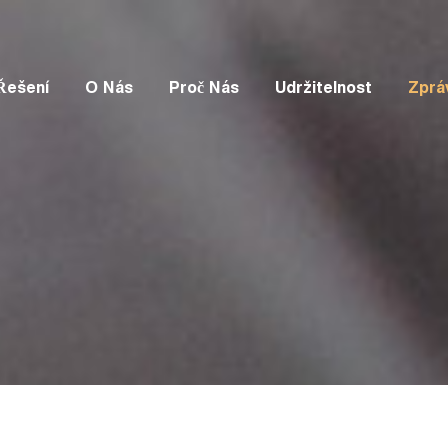
Řešení
O Nás
Proč Nás
Udržitelnost
Zprá