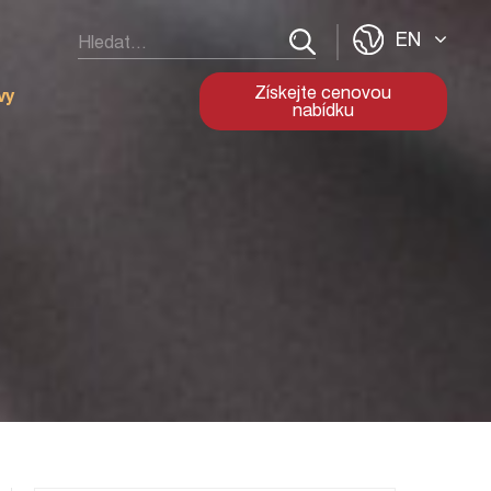
EN
Získejte cenovou
vy
nabídku