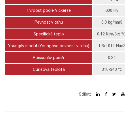
Tvrdost podle Vickerse
600 Hv
Pevnost v tahu
8,0 kg/mm3
Specifické teplo
0,12 Kca/(kg,℃)
Youngův modul (Youngova pevnost v tahu)
1,6x1011 N/m3
Poissonův poměr
0.24
Curieova teplota
310-340 ℃
Sdílet: