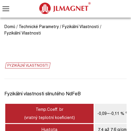
Domů
/
Technické Parametry
/
Fyzikální Vlastnosti
/
Fyzikální Vlastnosti
FYZIKÁLNÍ VLASTNOSTI
Fyzikální vlastnosti slinutého NdFeB
Temp.Coeff. br
-0,09~-0,11 % ℃
(vratný teplotní koeficient)
Hustota
7,4 až 7,6 g/cm3